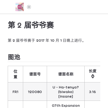
第 2 届爷爷赛
第 2 届爷爷赛于 2017 年 10 月 1 日晚上进行。
图池
长度
位
谱面号
谱面名称
⌚️
置
U - Ha-tenya?
FR1
120080
(biwako)
3:16
5
[Insane]
07th Expansion