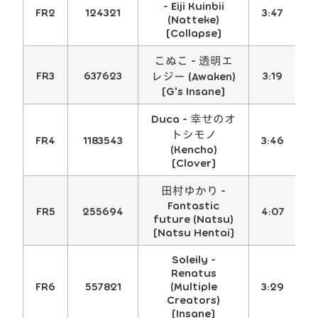
- Eiji Kuinbii
FR2
124321
3:47
4
(Natteke)
[Collapse]
こぬこ - 透明エ
FR3
637623
3:19
4
レジー (Awaken)
[G's Insane]
Duca - 幸せのオ
トシモノ
FR4
1183543
3:46
5
(Kencho)
[Clover]
田村ゆかり -
Fantastic
FR5
255694
4:07
5
future (Natsu)
[Natsu Hentai]
Soleily -
Renatus
FR6
557821
(Multiple
3:29
5
Creators)
[Insane]