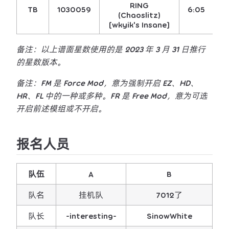
RING
TB
1030059
6:05
5
(Chaoslitz)
[wkyik's Insane]
备注：以上谱面星数使用的是 2023 年 3 月 31 日推行
的星数版本。
备注：FM 是 Force Mod，意为强制开启 EZ、HD、
HR、FL 中的一种或多种。FR 是 Free Mod，意为可选
开启前述模组或不开启。
报名人员
队伍
A
B
队名
挂机队
7012了
队长
-interesting-
SinowWhite