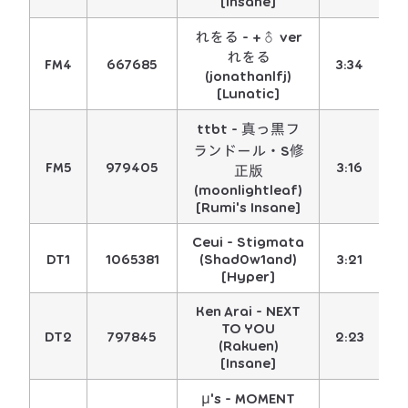
[Insane]
れをる - +♂ ver
れをる
FM4
667685
3:34
4
(jonathanlfj)
[Lunatic]
ttbt - 真っ黒フ
ランドール・S修
FM5
979405
3:16
4
正版
(moonlightleaf)
[Rumi's Insane]
Ceui - Stigmata
DT1
1065381
(Shad0w1and)
3:21
5
[Hyper]
Ken Arai - NEXT
TO YOU
DT2
797845
2:23
5
(Rakuen)
[Insane]
μ's - MOMENT