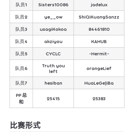
队员1
Sisters10086
jadelux
队员2
ye__ow
ShiQiKuangSanzz
队员3
usagiKokoa
84461810
队员4
akziyou
KAHUB
队员5
CYCLC
-Hermit-
Truth you
队员6
orangeLief
left
队员7
hesiban
HuaLeGeJiBa
PP 总
25415
25383
和
比赛形式