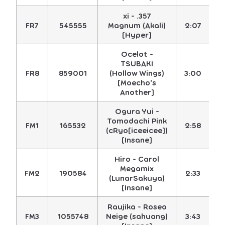
xi - .357
FR7
545555
Magnum (Akali)
2:07
5
[Hyper]
Ocelot -
TSUBAKI
FR8
859001
(Hollow Wings)
3:00
4
[Moecho's
Another]
Ogura Yui -
Tomodachi Pink
FM1
165532
2:58
4
(cRyo[iceeicee])
[Insane]
Hiro - Carol
Megamix
FM2
190584
2:33
4
(LunarSakuya)
[Insane]
Raujika - Roseo
FM3
1055748
Neige (sahuang)
3:43
4