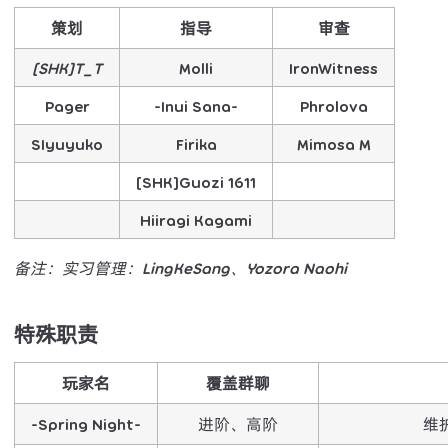
策划
指导
审查
[SHK]T_T
Molli
IronWitness
Pager
-Inui Sana-
Phrolova
SIyuyuko
Firika
Mimosa M
[SHK]Guozi 1611
Hiiragi Kagami
备注：实习管理：LingKeSang、Yozora Naohi
特殊职责
玩家名
覆盖群聊
-Spring Night-
进阶、高阶
维