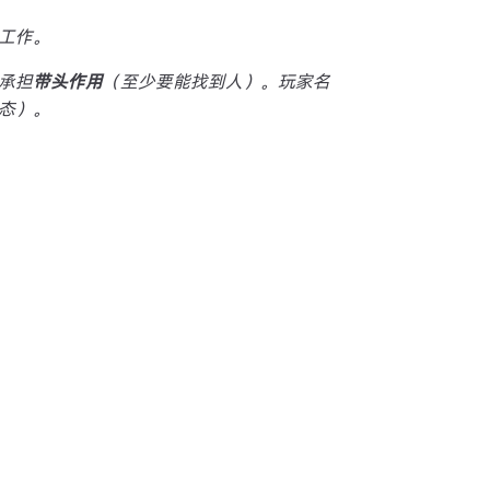
工作。
承担
带头作用
（至少要能找到人）。玩家名
态）。