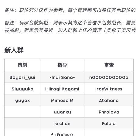
备注：职位划分仅作为参考。每个管理都可以胜任其他职位的
备注：玩家名被加粗，则表示其为这个管理小组的组长，需要
被加斜，则表示其最近一次入群和上任的管理（类似于实习状
新人群
策划
指导
审查
Sayori_yui
-Inui Sana-
n0000000000o
SIyuyuko
Hiiragi Kagami
IronWitness
yuyox
Mimosa M
Atahana
yuanxy
Phrolova
ki chan
Falulu
fufuOwO