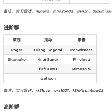
备注：实习管理：nyauta、mhp2andg、BenZn、SuzumiyaHar
进阶群
策划
指导
审查
Pager
Hiiragi Kagami
IronWitness
SIyuyuko
-Inui Sana-
Phrolova
fufuOwO
Mimosa M
wetican
备注：实习管理：xf31ovo、ars1027、[SHK]rainbow03
高阶群