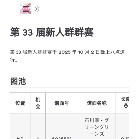
第 33 届新人群群赛
第 33 届新人群群赛于 2025 年 10 月 2 日晚上八点进
行。
图池
长度
机
位置
谱面号
谱面名称
⌚
会
石川淳 - グ
リーングリ
ーンズ
NP
1
5035583
0:57