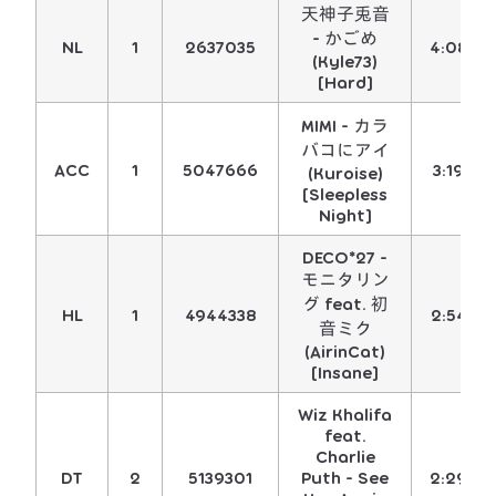
天神子兎音
- かごめ
NL
1
2637035
4:08
(Kyle73)
[Hard]
MIMI - カラ
バコにアイ
ACC
1
5047666
3:19
(Kuroise)
[Sleepless
Night]
DECO*27 -
モニタリン
グ feat. 初
HL
1
4944338
2:54
音ミク
(AirinCat)
[Insane]
Wiz Khalifa
feat.
Charlie
DT
2
5139301
Puth - See
2:29