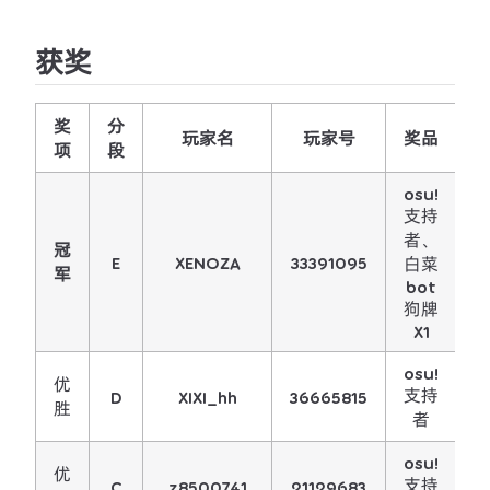
获奖
奖
分
玩家名
玩家号
奖品
项
段
osu!
支持
者、
冠
E
XENOZA
33391095
白菜
军
bot
狗牌
X1
osu!
优
支持
D
XIXI_hh
36665815
胜
者
osu!
优
支持
C
z8500741
21129683