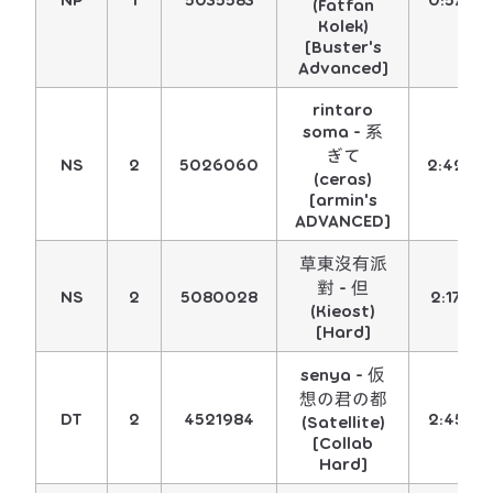
(Fatfan
Kolek)
[Buster's
Advanced]
rintaro
soma - 系
ぎて
NS
2
5026060
2:42
(ceras)
[armin's
ADVANCED]
草東沒有派
對 - 但
NS
2
5080028
2:17
(Kieost)
[Hard]
senya - 仮
想の君の都
DT
2
4521984
2:45
(Satellite)
[Collab
Hard]