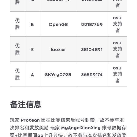
胜
者
osu!
优
支持
B
OpenG8
22187769
胜
者
osu!
优
支持
E
luoxixi
38104891
胜
者
osu!
优
支持
A
SKYry0728
36529174
胜
者
备注信息
玩家
Protean
因往比赛结束后账号封禁，故不参与本
次排名和发放奖励 玩家
MyAngelXiaoXing
账号数据存
疑+比赛期间pp上升过快，故不参与本次排名和发放奖