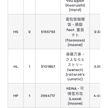
You Again
(Kaoruishi)
[Hard]
蛋包饭咖喱
饭 - 臙脂
feat. 重音
HS
2
5155793
2:37
テト
(faxaxaxa)
[insane]
森羅万象 -
さよならヒ
ストリー
HL
1
5101867
3:39
(wenect)
[ratarok's
Lunatic]
KEiNA - 可
憐雪月花
HP
1
3964717
4:42
(Lasse)
[Insane]